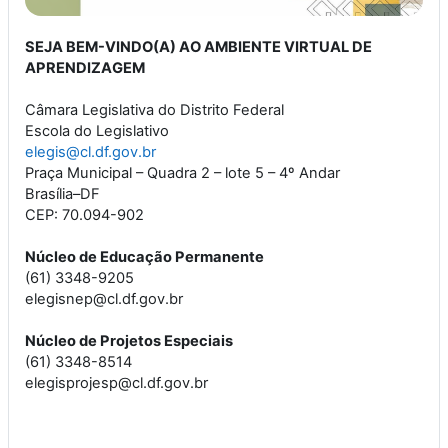
SEJ
A BEM-VINDO(A) AO AMBIENTE VIRTUAL DE
APRENDIZAGEM
Câmara Legislativa do Distrito Federal
Escola do Legislativo
elegis@cl.df.gov.br
Praça Municipal – Quadra 2 – lote 5 – 4º Andar
Brasília–DF
CEP: 70.094-902
Núcleo de Educação Permanente
(61) 3348-9205
elegisnep@cl.df.gov.br
Núcleo de Projetos Especiais
(61) 3348-8514
elegisprojesp@cl.df.gov.br