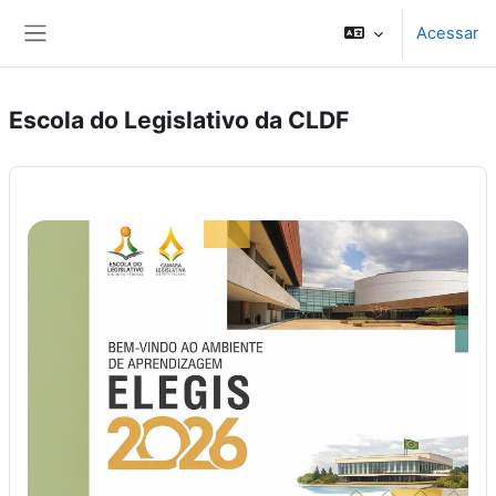
Ir para o conteúdo principal
Acessar
Painel lateral
Escola do Legislativo da CLDF