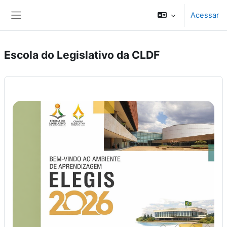
Ir para o conteúdo principal
Acessar
Painel lateral
Escola do Legislativo da CLDF