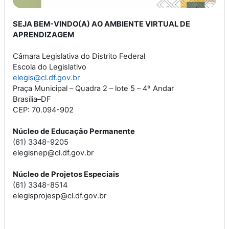
SEJ
A BEM-VINDO(A) AO AMBIENTE VIRTUAL DE
APRENDIZAGEM
Câmara Legislativa do Distrito Federal
Escola do Legislativo
elegis@cl.df.gov.br
Praça Municipal – Quadra 2 – lote 5 – 4º Andar
Brasília–DF
CEP: 70.094-902
Núcleo de Educação Permanente
(61) 3348-9205
elegisnep@cl.df.gov.br
Núcleo de Projetos Especiais
(61) 3348-8514
elegisprojesp@cl.df.gov.br